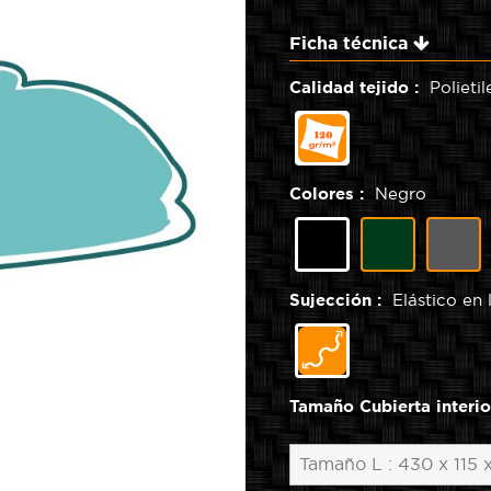
Ficha técnica
Calidad tejido :
Polieti
Polietileno
120
gr/m²
Colores :
Negro
Verde
G
Negro
Sujección :
Elástico en
Elástico
en
la
base
Tamaño Cubierta interi
de
la
Funda