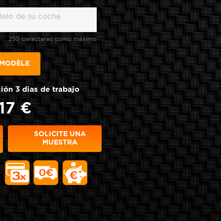
250 caracteres como máximo
 MODÈLE
ón 3 dias de trabajo
17 €
SOLICITE UNA
texture
MUESTRA