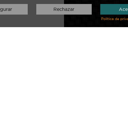
gurar
Rechazar
Ace
Política de pri
e las manchas durante su almacenado en el interior (garage) . La f
lantero+?????), las dimensiones de cada volumen son de proporcio
ntímetros al tamaño real de su vehículo para que entre fácilmente en