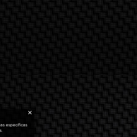
×
as específicas
s.