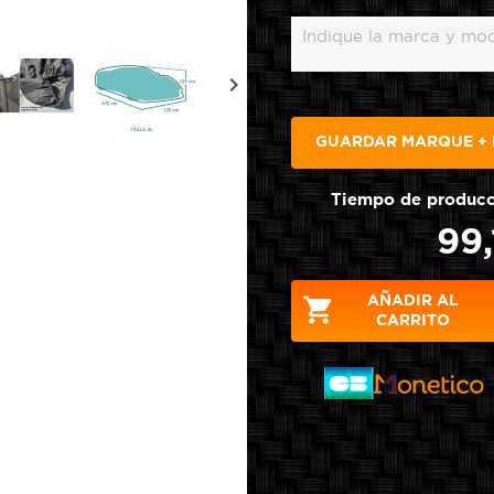

GUARDAR MARQUE +
Tiempo de producci
99,
AÑADIR AL

CARRITO