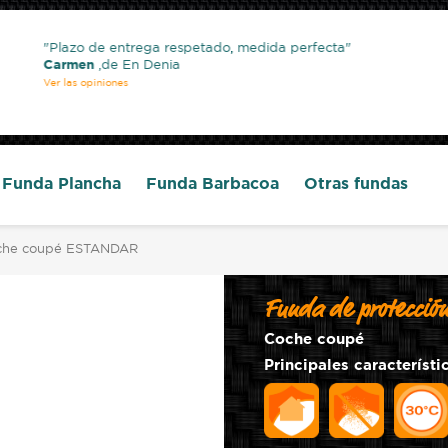
Plazo de entrega respetado, medida perfecta
Carmen
,de En Denia
Ver las opiniones
Funda Plancha
Funda Barbacoa
Otras fundas
coche coupé ESTANDAR
Funda de protecció
Coche coupé
Principales característic