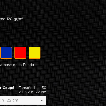
leno 120 gr/m²
ris
Azul
Rojo
Amarillo
 la base de la Funda
or Coupé :
Tamaño L : 430
x 115 x h 122 cm