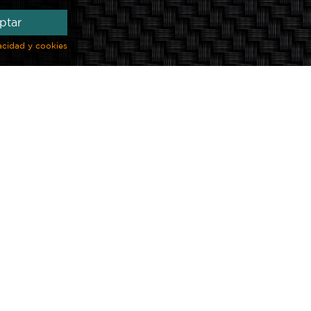
ptar
vacidad y cookies
Mantenimiento
orma de esta Funda corresponde a la de un vehículo 3
nes habituales para adaptarse a todos los vehículos.
 la Funda seleccionada!