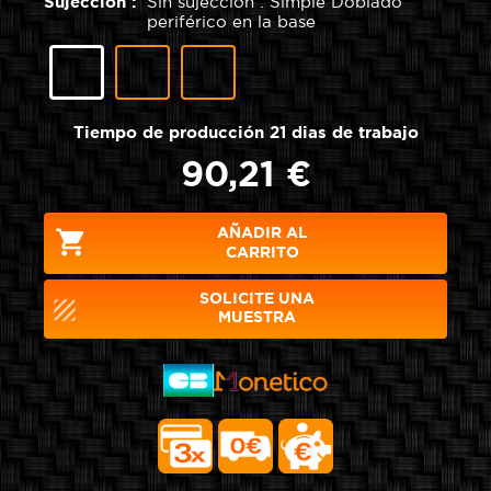
Sujección :
Sin sujección : Simple Doblado
periférico en la base
Elástico
Correa
Sin
en
con
sujección
la
cierre
:
base
de
Simple
Tiempo de producción 21 dias de trabajo
de
clip
Doblado
la
periférico
90,21 €
Funda
en
la
base
AÑADIR AL

CARRITO
SOLICITE UNA
texture
MUESTRA