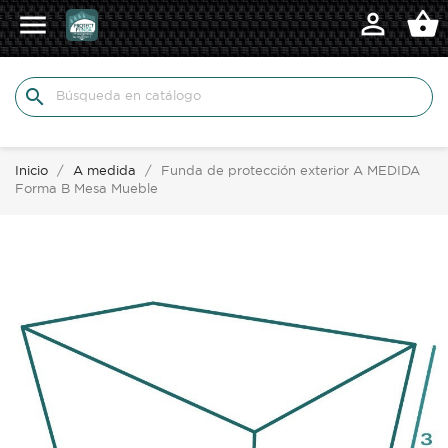

shopping_basket

search
Inicio
A medida
Funda de protección exterior A MEDIDA
Forma B Mesa Mueble