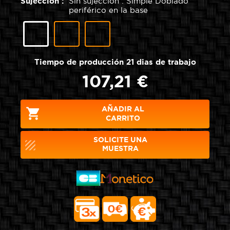
Sujección :
Sin sujección : Simple Doblado
periférico en la base
Elástico
Correa
Sin
en
con
sujección
la
cierre
:
base
de
Simple
Tiempo de producción 21 dias de trabajo
de
clip
Doblado
la
periférico
107,21 €
Funda
en
la
base
AÑADIR AL

CARRITO
SOLICITE UNA
texture
MUESTRA