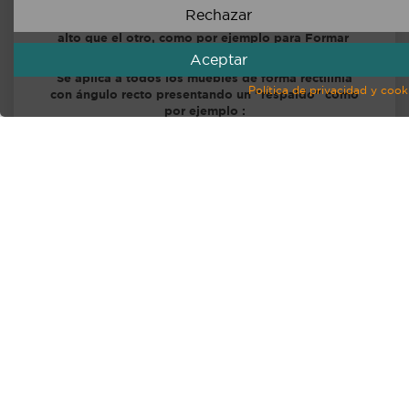
La Funda impermeable A MEDIDA de Forma I tiene
Rechazar
forma rectilnia con un ángulo recto y un lado más
alto que el otro, como por ejemplo para Formar
"un respaldo".
Aceptar
Se aplica a todos los muebles de forma rectilínia
Política de privacidad y cook
con ángulo recto presentando un "respaldo" como
por ejemplo :
un Sillón, un Sofá esquinero o incluso una cocina
exterior en esquina con una estantería periférica o
con una barra-bar que sobresale.