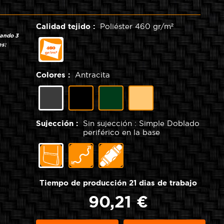
Calidad tejido :
Poliéster 460 gr/m²
mando 3
Poliéster
es:
460
gr/m²
Colores :
Antracita
Negro
Verde
Arena
Antracita
Sujección :
Sin sujección : Simple Doblado
periférico en la base
Elástico
Correa
Sin
en
con
sujección
la
cierre
:
base
de
Simple
Tiempo de producción 21 dias de trabajo
de
clip
Doblado
la
periférico
90,21 €
Funda
en
la
base