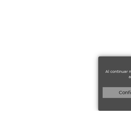
Al continuar 
a
Confi