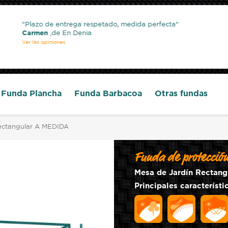
Plazo de entrega respetado, medida perfecta
Carmen
,de En Denia
Ver las opiniones
Funda Plancha
Funda Barbacoa
Otras fundas
Rectangular A MEDIDA
Funda de protecció
Mesa de Jardín Rectang
Principales característic